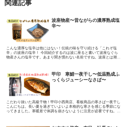
関連記事
波座物産〜昔ながらの濃厚熟成塩
食品紹介
辛〜
こんな濃厚な塩辛は他にはない！伝統の味を守り続ける「これぞ塩
辛」の波座の塩辛！ 今回紹介するのは波に座ると書いて波座なぐら
物産さんの塩辛です。あまり聞き慣れない名前ですね。波座とは潮の
境目を指す言葉で寒流と暖流が交わると、そこに魚が集まるこ...
甲印 寒鯖一夜干し〜低温熟成ふ
食品紹介
っくらジューシーなさば〜
こだわり抜いた高級干物！甲印小西商店、看板商品の寒さば一夜干し
こんにちは。長い夏を過ぎていよいよ本格的な寒さを感じる季節にな
ってきました。寒暖差で体調を崩さないように注意が必要ですね。
今回紹介する商品はさばの干物です。秋口から冬にかけて...