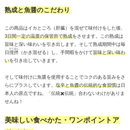
熟成と魚醤のこだわり
この商品はイカとごろ（肝臓）を混ぜて味付けをした後、
3日間一定の温度の保管所で熟成
をさせます。この熟成は
旨味と深い味わいを引き出します。そして熟成期間中は毎
かくはん
日
撹拌
（かき混ぜる）し、手間暇をかけて
旨味と深い味わ
い
を引き出していきます。
そして味付けに魚醤を使用することでコクのある旨みをさ
らにプラスしています。
塩辛と魚醬の伝統的な食習慣
は日
本人の原点ですね。「伝統✖️伝統」合わないわけがありま
せんね！
美味しい食べかた・ワンポイントア