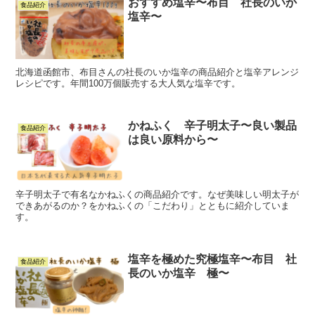
おすすめ塩辛〜布目 社長のいか
食品紹介
塩辛〜
北海道函館市、布目さんの社長のいか塩辛の商品紹介と塩辛アレンジ
レシピです。年間100万個販売する大人気な塩辛です。
かねふく 辛子明太子〜良い製品
食品紹介
は良い原料から〜
辛子明太子で有名なかねふくの商品紹介です。なぜ美味しい明太子が
できあがるのか？をかねふくの「こだわり」とともに紹介していま
す。
塩辛を極めた究極塩辛〜布目 社
食品紹介
長のいか塩辛 極〜