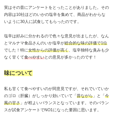
実はその昔にアンケートをとったことがありました。その
内容は10社ほどのいかの塩辛を集めて、商品がわからな
いように30人に試食してもらったのです。
塩辛は好みに分かれるので色々な意見が出ましたが、なん
とマルナマ食品さんのいか塩辛が
総合的な味の評価で1位
でした！特に
女性からの評価が高く
、塩辛独特な臭みも少
なく甘くて
食べやすい
との意見が多かったのです！
味について
私も甘くて食べやすいのが同意見ですが、それでいていか
のゴロ（肝臓）がしっかり効いていて「
昔ながら
」と「
今
風の甘さ
」が程よいバランスとなっています。そのバラン
スが試食アンケートでNO1になった要因に思います。