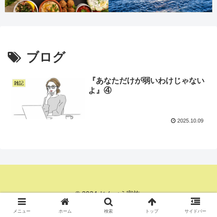
ブログ
『あなただけが弱いわけじゃない
雑記
よ』④
2025.10.09
© 2024 じんべえ家族.
メニュー
ホーム
検索
トップ
サイドバー